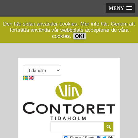
MENY
Den här sidan använder cookies.
Mer info här.
Genom att
fortsätta använda vår webbplats accepterar du våra
cookies.
OK!