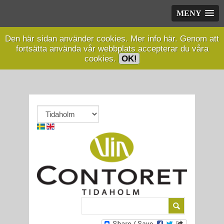
MENY
Den här sidan använder cookies.
Mer info här.
Genom att
fortsätta använda vår webbplats accepterar du våra
cookies.
OK!