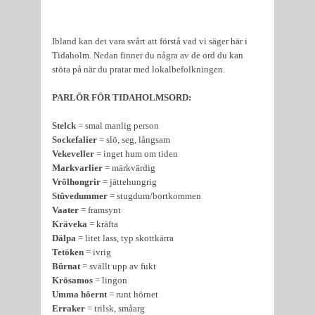
Ibland kan det vara svårt att förstå vad vi säger här i
Tidaholm. Nedan finner du några av de ord du kan
stöta på när du pratar med lokalbefolkningen.
PARLÖR FÖR TIDAHOLMSORD:
Stelck
= smal manlig person
Sockefalier
= slö, seg, långsam
Vekeveller
= inget hum om tiden
Markvarlier
= märkvärdig
Vrôlhongrir
= jättehungrig
Stûvedummer
= stugdum/bortkommen
Vaater
= framsynt
Kräveka
= kräfta
Dälpa
= litet lass, typ skottkärra
Tetöken
= ivrig
Bûrnat
= svällt upp av fukt
Krösamos
= lingon
Umma hôernt
= runt hörnet
Erraker
= trilsk, småarg