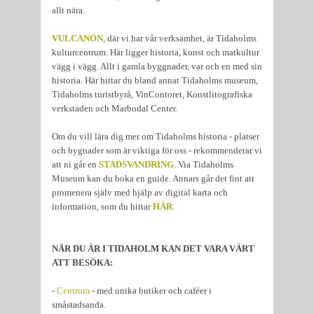
allt nära.
VULCANÖN
, där vi har vår verksamhet, är Tidaholms
kulturcentrum. Här ligger historia, konst och matkultur
vägg i vägg. Allt i gamla byggnader, var och en med sin
historia. Här hittar du bland annat Tidaholms museum,
Tidaholms turistbyrå, VinContoret, Konstlitografiska
verkstaden och Marbodal Center.
Om du vill lära dig mer om Tidaholms historia - platser
och bygnader som är viktiga för oss - rekommenderar vi
att ni går en
STADSVANDRING
. Via Tidaholms
Museum kan du boka en guide. Annars går det fint att
promenera själv med hjälp av digital karta och
information, som du hittar
HÄR
.
NÄR DU ÄR I TIDAHOLM KAN DET VARA VÄRT
ATT BESÖKA:
-
Centrum
- med unika butiker och caféer i
småstadsanda.