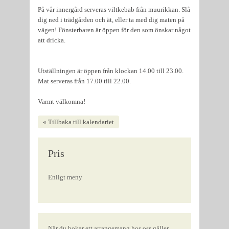
På vår innergård serveras viltkebab från muurikkan. Slå
dig ned i trädgården och ät, eller ta med dig maten på
vägen! Fönsterbaren är öppen för den som önskar något
att dricka.
Utställningen är öppen från klockan 14.00 till 23.00.
Mat serveras från 17.00 till 22.00.
Varmt välkomna!
« Tillbaka till kalendariet
Pris
Enligt meny
När du bokar ett arrangemang hos oss gäller