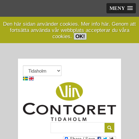
MENY
Den här sidan använder cookies.
Mer info här.
Genom att
fortsätta använda vår webbplats accepterar du våra
cookies.
OK!