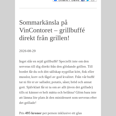
Sommarkänsla på
VinContoret – grillbuffé
direkt från grillen!
2026-08-29
Inget slår en rejäl grillbuffé! Speciellt inte om den
serveras till dig direkt från den glödande grillen. Till
bordet får du och ditt sällskap nygrillat kött, fisk eller
musslor, korv och fågel av god kvalitet. Från vår buffé
tar ni för er av sallader, potatis, såser, bröd och annat
gott. Självklart får ni ta om av allt (även det grillade)
tills ni känner er helt mätta och belåtna! Glöm bara inte
att lämna lite plats åt den minidessert som serveras efter
det grillade!
Pris
495 kronor
per person inklusive ett glas