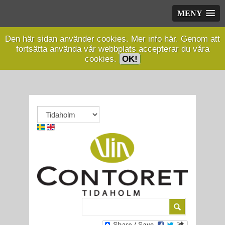
MENY
Den här sidan använder cookies.
Mer info här.
Genom att
fortsätta använda vår webbplats accepterar du våra
cookies.
OK!